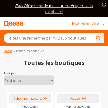
cancel
🐶🐱 Offrez-leur le meilleur et récupérez du
cashback !
Se connecter
S'inscrire
Qassa
»
Toutes les boutiques
Toutes les boutiques
Triez par
Il duomo novara FR
Fizzer FR
4 000 Qoins
Max. : 8 000 Qoins