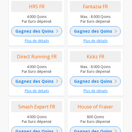
HRS FR
Fantazia FR
4 000 Qoins
Max. : 8 000 Qoins
Par Euro dépensé
Par Euro dépensé
chevron_right
chevron_right
Gagnez des Qoins
Gagnez des Qoins
Plus de détails
Plus de détails
Direct Running FR
Kickz FR
4 000 Qoins
Max. : 8 000 Qoins
Par Euro dépensé
Par Euro dépensé
chevron_right
chevron_right
Gagnez des Qoins
Gagnez des Qoins
Plus de détails
Plus de détails
Smash Expert FR
House of Fraser
4 000 Qoins
800 Qoins
Par Euro dépensé
Par Euro dépensé
chevron_right
chevron_right
Gagnez des Qoins
Gagnez des Qoins