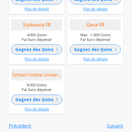
Plus de détails
Plus de détails
Stylevana FR
Geox FR
4 000 Qoins
Max. : 1 600 Qoins
Par Euro dépensé
Par Euro dépensé
chevron_right
chevron_right
Gagnez des Qoins
Gagnez des Qoins
Plus de détails
Plus de détails
School Online University FR
8 000 Qoins
Par Euro dépensé
chevron_right
Gagnez des Qoins
Plus de détails
Précédent
Suivant